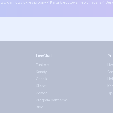
owy, darmowy okres próbny
✓ Karta kredytowa niewymagana
✓ Ser
LiveChat
Pr
Funkcje
Liv
Kanały
Cha
Cennik
He
Klienci
Kn
Pomoc
Op
Program partnerski
Blog