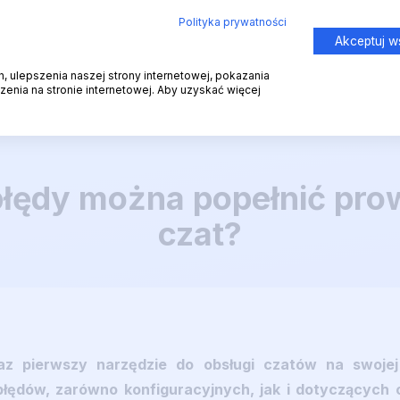
odukty od Text:
Polityka prywatności
Akceptuj w
Cennik
Klienci
Wsparcie
Blog
 ulepszenia naszej strony internetowej, pokazania
enia na stronie internetowej. Aby uzyskać więcej
błędy można popełnić pr
czat?
raz pierwszy narzędzie do obsługi czatów na swoje
 błędów, zarówno konfiguracyjnych, jak i dotyczących 