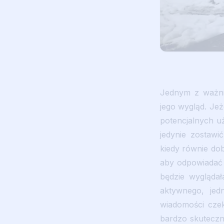
Jednym z ważnie
jego wygląd. Jeż
potencjalnych uż
jedynie zostawi
kiedy równie do
aby odpowiadać k
będzie wyglądał
aktywnego, jed
wiadomości czek
bardzo skuteczny