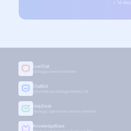
✓ 14-dni
LiveChat
obsługuj swoich klientów
ChatBot
automatyzuj obsługę klienta z AI
HelpDesk
obsługuj zgłoszenia swoich klientów
KnowledgeBase