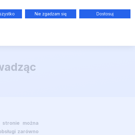
szystko
Nie zgadzam się
Dostosuj
Zaloguj się
Zarejestruj się za darmo
owadząc
j stronie można
obsługi zarówno