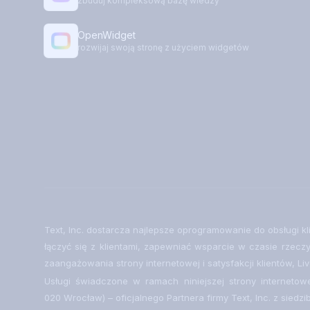
zbuduj kompleksową bazę wiedzy
OpenWidget
rozwijaj swoją stronę z użyciem widgetów
Text, Inc. dostarcza najlepsze oprogramowanie do obsługi k
łączyć się z klientami, zapewniać wsparcie w czasie rzec
zaangażowania strony internetowej i satysfakcji klientów, L
Usługi świadczone w ramach niniejszej strony internetow
020 Wrocław) – oficjalnego Partnera firmy Text, Inc. z siedzi