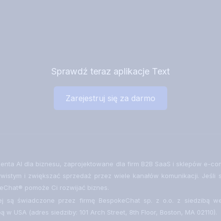
Sprawdź teraz aplikacje Text
Zarejestruj się za darmo
lienta AI dla biznesu, zaprojektowane dla firm B2B SaaS i sklepów e
zywistym i zwiększać sprzedaż przez wiele kanałów komunikacji. Jeśl
iveChat® pomoże Ci rozwijać biznes.
ej są świadczone przez firmę BespokeChat sp. z o.o. z siedzibą we
bą w USA (adres siedziby: 101 Arch Street, 8th Floor, Boston, MA 02110).