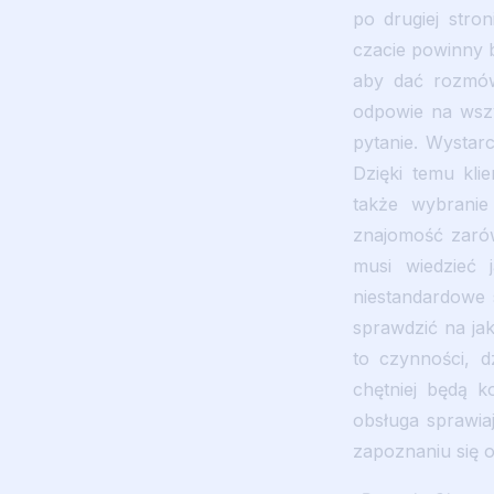
po drugiej stro
czacie powinny 
aby dać rozmówc
odpowie na wszy
pytanie. Wystar
Dzięki temu kl
także wybranie
znajomość zarów
musi wiedzieć 
niestandardowe 
sprawdzić na jak
to czynności, d
chętniej będą k
obsługa sprawiaj
zapoznaniu się o