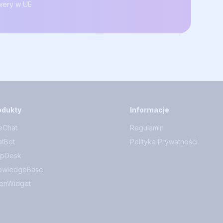
wery w UE
odukty
Informacje
eChat
Regulamin
tBot
Polityka Prywatności
lpDesk
owledgeBase
enWidget