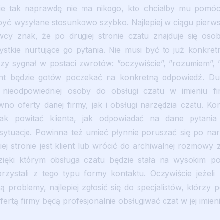
nie tak naprawdę nie ma nikogo, kto chciałby mu pomó
być wysyłane stosunkowo szybko. Najlepiej w ciągu pierw
y znak, że po drugiej stronie czatu znajduje się osob
stkie nurtujące go pytania. Nie musi być to już konkre
czy sygnał w postaci zwrotów: ”oczywiście”, ”rozumiem”, 
ient będzie gotów poczekać na konkretną odpowiedź. Du
 nieodpowiedniej osoby do obsługi czatu w imieniu fi
no oferty danej firmy, jak i obsługi narzędzia czatu. K
jak powitać klienta, jak odpowiadać na dane pytani
sytuacje. Powinna też umieć płynnie poruszać się po na
iej stronie jest klient lub wrócić do archiwalnej rozmowy
zięki którym obsługa czatu będzie stała na wysokim poz
orzystali z tego typu formy kontaktu. Oczywiście jeżeli 
ą problemy, najlepiej zgłosić się do specjalistów, którz
fertą firmy będą profesjonalnie obsługiwać czat w jej imieni