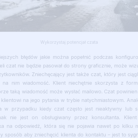
Wykorzystaj potencjał czata
jszych błędów jakie można popełnić podczas konfiguro
eli czat nie będzie pasował do strony graficznie, może wiz
ytkowników. Zniechęcający jest także czat, który jest ciągl
ć na nim wiadomość. Klient niechętnie skorzysta z form
brze taką wiadomość może wysłać mailowo. Czat powinien w
lientowi na jego pytania w trybie natychmiastowym. Analo
a w przypadku kiedy czat często jest nieaktywny lub 
nak nie jest on obsługiwany przez konsultanta. Klient
a na odpowiedź, która się nie pojawia nawet po kilku m
 sposób aby zniechęcić klienta do kontaktu – jest to sygna