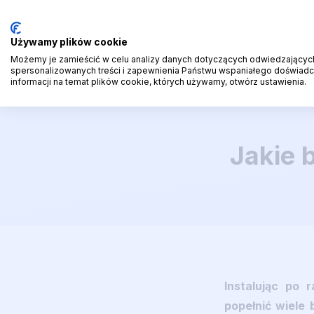
Odkryj inne pr
Używamy plików cookie
Produkt
Możemy je zamieścić w celu analizy danych dotyczących odwiedzających,
spersonalizowanych treści i zapewnienia Państwu wspaniałego doświadcz
informacji na temat plików cookie, których używamy, otwórz ustawienia.
Jakie 
Instalując po 
popełnić wiele