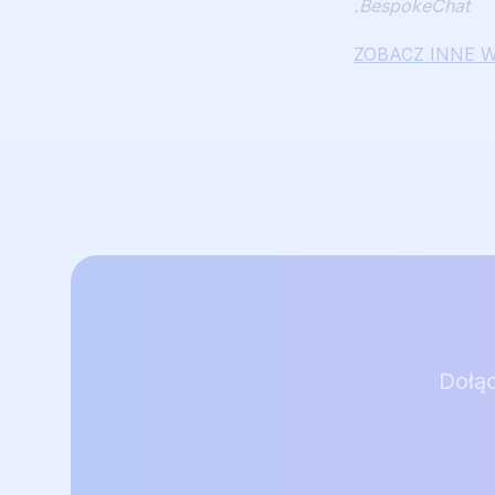
.BespokeChat
ZOBACZ INNE 
Dołąc