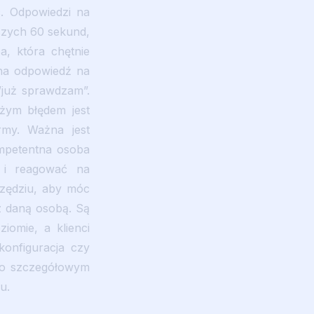
c. Odpowiedzi na
szych 60 sekund,
a, która chętnie
tna odpowiedź na
”już sprawdzam”.
żym błędem jest
rmy. Ważna jest
ompetentna osoba
a i reagować na
rzędziu, aby móc
 z daną osobą. Są
iomie, a klienci
konfiguracja czy
y po szczegółowym
u.