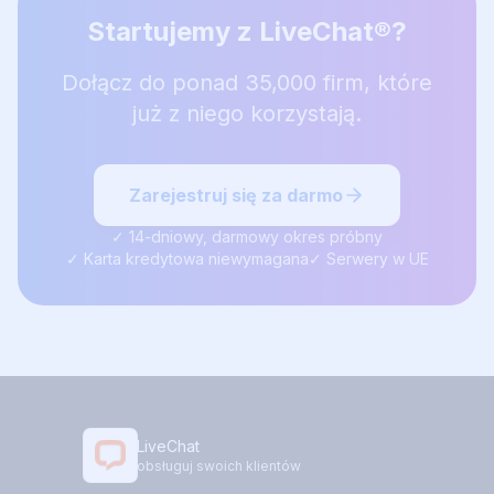
Startujemy z LiveChat®?
Dołącz do ponad 35,000 firm, które
już z niego korzystają.
Zarejestruj się za darmo
✓ 14-dniowy, darmowy okres próbny
✓ Karta kredytowa niewymagana
✓ Serwery w UE
LiveChat
obsługuj swoich klientów