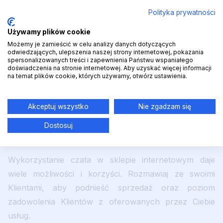
Polityka prywatności
Używamy plików cookie
Możemy je zamieścić w celu analizy danych dotyczących
odwiedzających, ulepszenia naszej strony internetowej, pokazania
spersonalizowanych treści i zapewnienia Państwu wspaniałego
doświadczenia na stronie internetowej. Aby uzyskać więcej informacji
LiveChat – korzyści dla
na temat plików cookie, których używamy, otwórz ustawienia.
sklepów internetowych
Akceptuj wszystko
Nie zgadzam się
Dostosuj
Wykorzystanie czata w sklepie internetowym daje
wiele możliwości i korzyści. Rozmawiaj ze swoimi
Klientami, aby podnieść sprzedaż oraz poziom
zadowolenia Klientów z oferowanych przez Ciebie
usług.