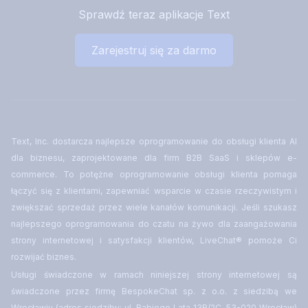
Sprawdź teraz aplikacje Text
Zarejestruj się za darmo
Text, Inc. dostarcza najlepsze oprogramowanie do obsługi klienta AI
dla biznesu, zaprojektowane dla firm B2B SaaS i sklepów e-
commerce. To potężne oprogramowanie obsługi klienta pomaga
łączyć się z klientami, zapewniać wsparcie w czasie rzeczywistym i
zwiększać sprzedaż przez wiele kanałów komunikacji. Jeśli szukasz
najlepszego oprogramowania do czatu na żywo dla zaangażowania
strony internetowej i satysfakcji klientów, LiveChat® pomoże Ci
rozwijać biznes.
Usługi świadczone w ramach niniejszej strony internetowej są
świadczone przez firmę BespokeChat sp. z o.o. z siedzibą we
Wrocławiu (adres siedziby: ul. Babiego Lata 13B/2C, 53-020 Wrocław)