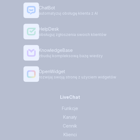
ChatBot
automatyzuj obsługę klienta z AI
HelpDesk
obsługuj zgłoszenia swoich klientów
KnowledgeBase
zbuduj kompleksową bazę wiedzy
OpenWidget
rozwijaj swoją stronę z użyciem widgetów
LiveChat
Funkcje
Kanały
Cennik
Klienci